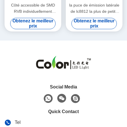
Côté accessible de SMD
la puce de émission latérale
RVB individuellement
de lc8812 la plus de petite
émettant la puce menée
taille 3210 RVB SMD LED
Obtenez le meilleur
Obtenez le meilleur
pour l'éclairage intelligent de
prix
prix
pcba
Social Media
Quick Contact
Tel