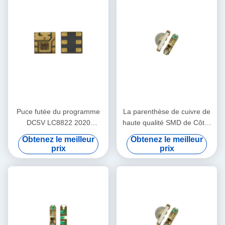
Puce futée du programme
La parenthèse de cuivre de
DC5V LC8822 2020
haute qualité SMD de Côté-
contrôlables polychromes
émission 3210 a mené la
Obtenez le meilleur
Obtenez le meilleur
LED de RVB
puce de Chip Side RVB 9Mil
prix
prix
LED