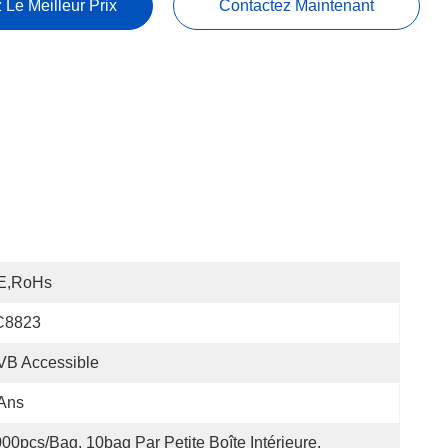
 Le Meilleur Prix
Contactez Maintenant
E,RoHs
C8823
VB Accessible
Ans
00pcs/bag, 10bag Par Petite Boîte Intérieure, 