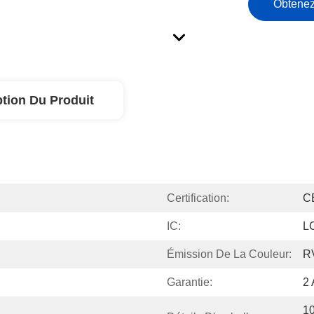
Obtenez
ption Du Produit
Certification:
C
IC:
L
Émission De La Couleur:
R
Garantie:
2 
10