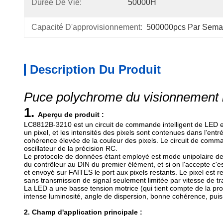
Durée De Vie:
50000H
Capacité D'approvisionnement:
500000pcs Par Sema
Description Du Produit
Puce polychrome du visionnement 
1.
Aperçu de produit :
LC8812B-3210 est un circuit de commande intelligent de LED 
un pixel, et les intensités des pixels sont contenues dans l'ent
cohérence élevée de la couleur des pixels. Le circuit de comman
oscillateur de la précision RC.
Le protocole de données étant employé est mode unipolaire 
du contrôleur au DIN du premier élément, et si on l'accepte c'es
et envoyé sur FAITES le port aux pixels restants. Le pixel est 
sans transmission de signal seulement limitée par vitesse de tr
La LED a une basse tension motrice (qui tient compte de la pro
intense luminosité, angle de dispersion, bonne cohérence, puis
2. Champ d'application principale :