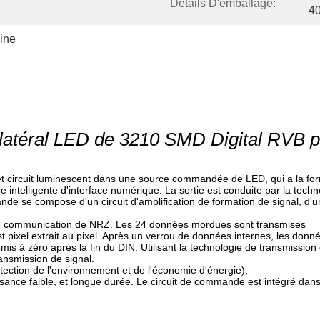
Détails D'emballage:
40
ine
latéral LED de 3210 SMD Digital RVB p
et circuit luminescent dans une source commandée de LED, qui a la f
rée intelligente d'interface numérique. La sortie est conduite par la tec
de se compose d'un circuit d'amplification de formation de signal, d'un 
de communication de NRZ. Les 24 données mordues sont transmises
t pixel extrait au pixel. Après un verrou de données internes, les donné
remis à zéro après la fin du DIN. Utilisant la technologie de transmissi
ansmission de signal.
tection de l'environnement et de l'économie d'énergie),
sance faible, et longue durée. Le circuit de commande est intégré dans