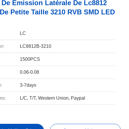
 De Émission Latérale De Lc8812
 De Petite Taille 3210 RVB SMD LED
LC
r:
LC8812B-3210
1500PCS
0.06-0.08
e:
3-7days
ms:
L/C, T/T, Western Union, Paypal