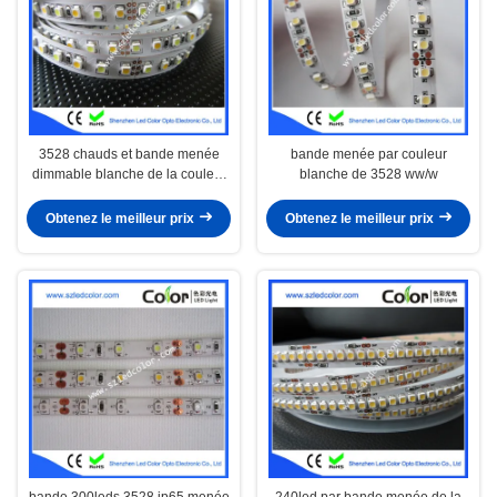
3528 chauds et bande menée
bande menée par couleur
dimmable blanche de la couleur
blanche de 3528 ww/w
le TDC
Obtenez le meilleur prix
Obtenez le meilleur prix
bande 300leds 3528 ip65 menée
240led par bande menée de la