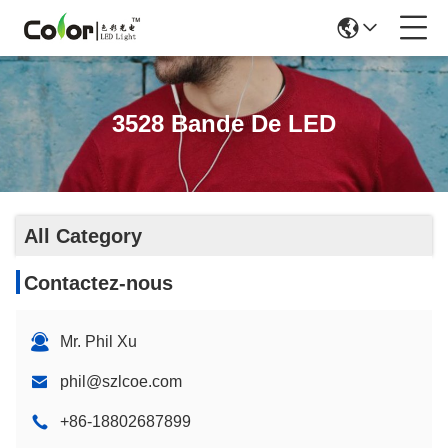
3528 Bande De LED
All Category
Contactez-nous
Mr. Phil Xu
phil@szlcoe.com
+86-18802687899