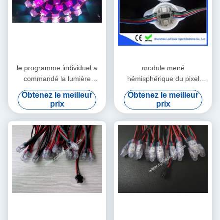
le programme individuel a
module mené
commandé la lumière
hémisphérique du pixel
numérique de tache menée
lpd8806
Obtenez le meilleur
Obtenez le meilleur
par RVB avec la lentille de
prix
prix
60 degrés