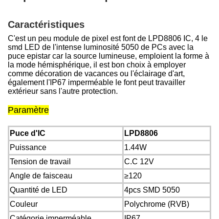
Caractéristiques
C'est un peu module de pixel est font de LPD8806 IC, 4 le
smd LED de l'intense luminosité 5050 de PCs avec la
puce epistar car la source lumineuse, emploient la forme à
la mode hémisphérique, il est bon choix à employer
comme décoration de vacances ou l'éclairage d'art,
également l'IP67 imperméable le font peut travailler
extérieur sans l'autre protection.
Paramètre
Puce d'IC
LPD8806
Puissance
1.44W
Tension de travail
C.C 12V
Angle de faisceau
≥120
Quantité de LED
4pcs SMD 5050
Couleur
Polychrome (RVB)
Catégorie imperméable
IP67