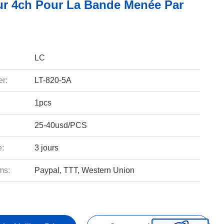
r 4ch Pour La Bande Menée Par
LC
r:
LT-820-5A
1pcs
25-40usd/PCS
e:
3 jours
ms:
Paypal, TTT, Western Union