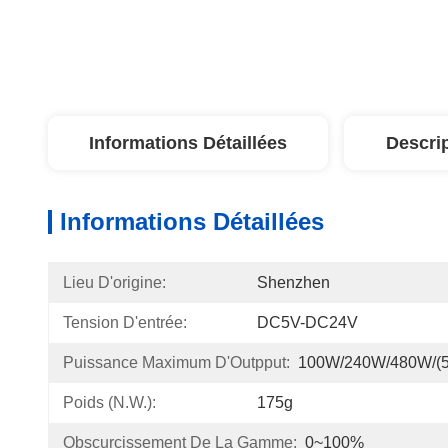
Informations Détaillées
Descri
Informations Détaillées
Lieu D'origine:
Shenzhen
Tension D'entrée:
DC5V-DC24V
Puissance Maximum D'Outpput:
100W/240W/480W/(5
Poids (N.W.):
175g
Obscurcissement De La Gamme:
0~100%