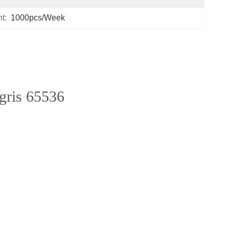
t:
1000pcs/week
gris 65536