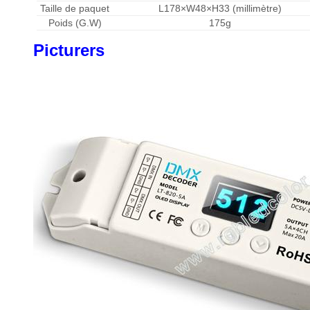
Taille de paquet
L178×W48×H33 (millimètre)
Poids (G.W)
175g
Picturers