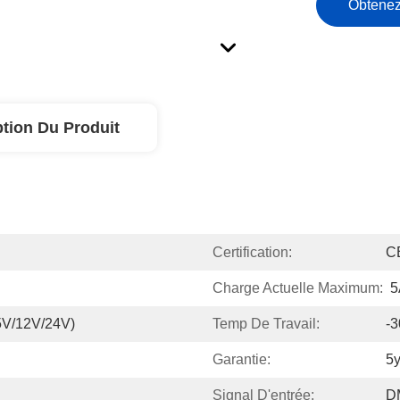
Obtenez
ption Du Produit
Certification:
C
Charge Actuelle Maximum:
5
V/12V/24V)
Temp De Travail:
-3
Garantie:
5y
Signal D'entrée:
D