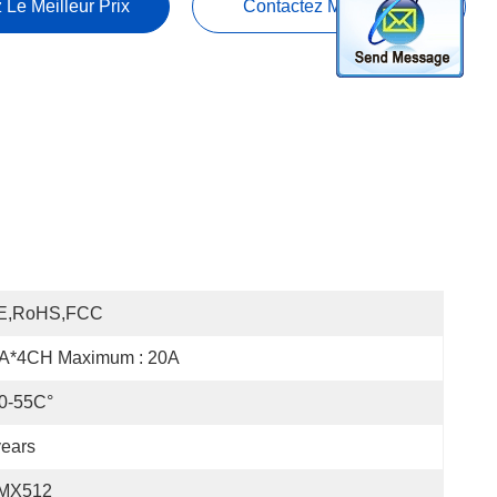
 Le Meilleur Prix
Contactez Maintenant
E,RoHS,FCC
A*4CH Maximum : 20A
0-55C°
ears
MX512