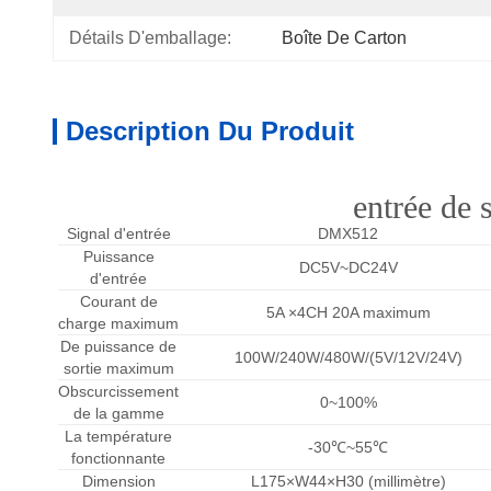
Détails D'emballage:
Boîte De Carton
Description Du Produit
entrée de
Signal d'entrée
DMX512
Puissance
DC5V~DC24V
d'entrée
Courant de
5A ×4CH 20A maximum
charge maximum
De puissance de
100W/240W/480W/(5V/12V/24V)
sortie maximum
Obscurcissement
0~100%
de la gamme
La température
-30℃~55℃
fonctionnante
Dimension
L175×W44×H30 (millimètre)