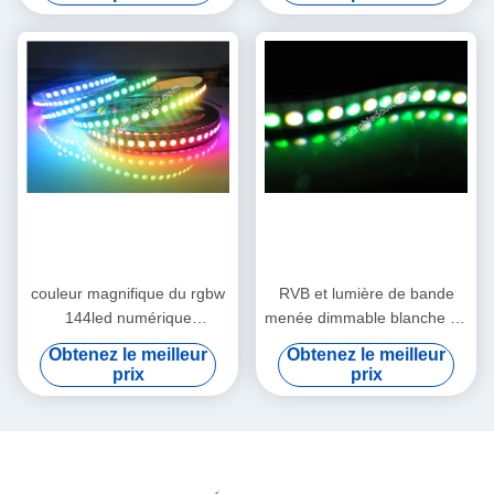
couleur magnifique du rgbw
RVB et lumière de bande
144led numérique
menée dimmable blanche du
changeant le rgbw mené de
TDC
Obtenez le meilleur
Obtenez le meilleur
la bande sk6812
prix
prix