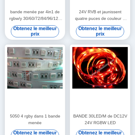
bande menée par 4in1 de
24V RVB et jaunissent
rgbw/y 30/60/72/84/96/120
quatre puces de couleur à
LED par m
l'intérieur des bandes
Obtenez le meilleur
Obtenez le meilleur
menées un par smd
prix
prix
5050 4 rgby dans 1 bande
BANDE 30LED/M de DC12V
menée
24V RGBW LED
Obtenez le meilleur
Obtenez le meilleur