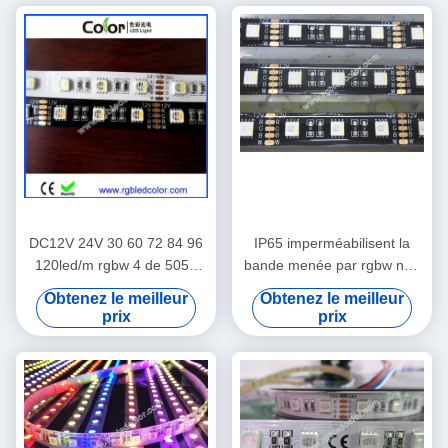
DC12V 24V 30 60 72 84 96
IP65 imperméabilisent la
120led/m rgbw 4 de 5050
bande menée par rgbw noir
smd dans 1 bande menée
de carte PCB
Obtenez le meilleur
Obtenez le meilleur
prix
prix