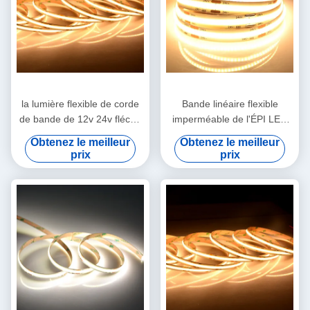
la lumière flexible de corde
Bande linéaire flexible
de bande de 12v 24v fléchir
imperméable de l'ÉPI LED
les lux dotless blancs la puce
d'IP65 IP67 IP68
Obtenez le meilleur
Obtenez le meilleur
à protubérance l'épi que
prix
prix
FOB a mené des lumières
de bande