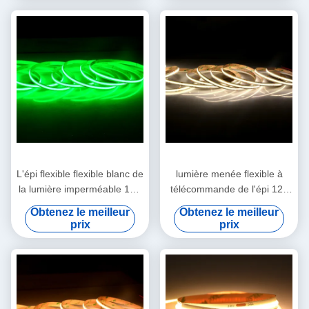
Extremely Flexible
L'épi flexible flexible blanc de
lumière menée flexible à
la lumière imperméable 12V
télécommande de l'épi 12v
24V de la bande Ip65 a
de bande d'usine de
Obtenez le meilleur
Obtenez le meilleur
mené la bande légère
conversion colorée
prix
prix
professionnelle de
fabrication