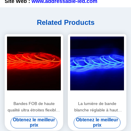
Site Web :
www.addressable-led.com
Related Products
Bandes FOB de haute
La lumière de bande
qualité ultra étroites flexibles
blanche réglable à haute
libres de l'ÉPI LED de la
densité du TDC LED,
Obtenez le meilleur
Obtenez le meilleur
tache 528 led/m 8W 5
colorent la bande facultative
prix
prix
millimètres 90Ra
de l'ÉPI LED de Flip-Chip