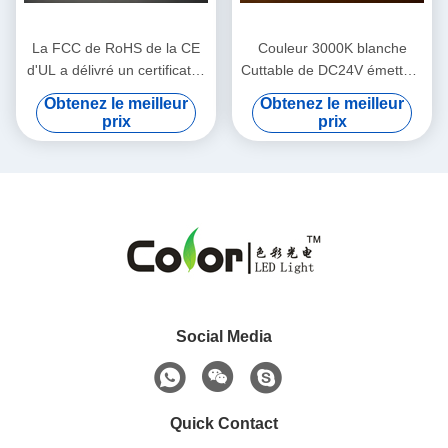
La FCC de RoHS de la CE
Couleur 3000K blanche
d'UL a délivré un certificat la
Cuttable de DC24V émettant
bande linéaire de l'ÉPI LED
la bande imperméable de
Obtenez le meilleur
Obtenez le meilleur
l'ÉPI LED d'IP65 IP67 IP68
prix
prix
Social Media
Quick Contact