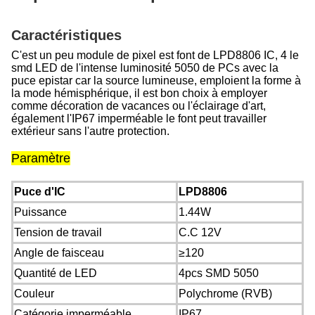
Caractéristiques
C'est un peu module de pixel est font de LPD8806 IC, 4 le
smd LED de l'intense luminosité 5050 de PCs avec la
puce epistar car la source lumineuse, emploient la forme à
la mode hémisphérique, il est bon choix à employer
comme décoration de vacances ou l'éclairage d'art,
également l'IP67 imperméable le font peut travailler
extérieur sans l'autre protection.
Paramètre
Puce d'IC
LPD8806
Puissance
1.44W
Tension de travail
C.C 12V
Angle de faisceau
≥120
Quantité de LED
4pcs SMD 5050
Couleur
Polychrome (RVB)
Catégorie imperméable
IP67