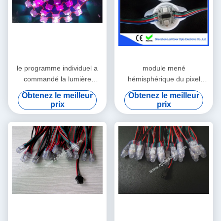
le programme individuel a
module mené
commandé la lumière
hémisphérique du pixel
numérique de tache menée
lpd8806
Obtenez le meilleur
Obtenez le meilleur
par RVB avec la lentille de
prix
prix
60 degrés